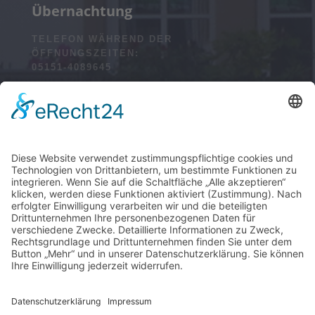
Übernachtung
TELEFON WÄHREND DER
ÖFFNUNGSZEITEN:
05151-4089645
Ansprechpartner beim Landkreis Hameln-Pyrmont:
Telefon: 05151/822 38 15
Okt. bis März: 18 bis 8 Uhr
April bis Sept.: 20 bis 8 Uhr
Einlass bis 21 Uhr
mehr lesen