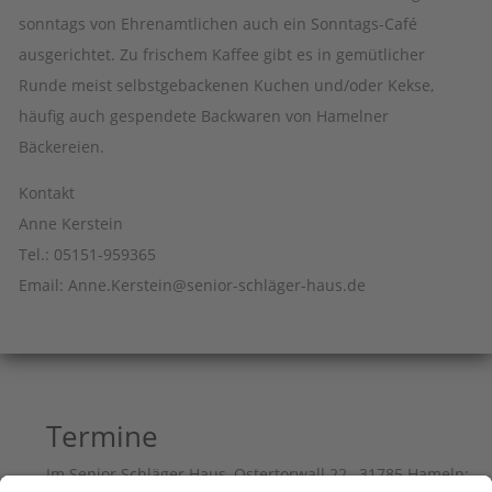
sonntags von Ehrenamtlichen auch ein Sonntags-Café
ausgerichtet. Zu frischem Kaffee gibt es in gemütlicher
Runde meist selbstgebackenen Kuchen und/oder Kekse,
häufig auch gespendete Backwaren von Hamelner
Bäckereien.
Kontakt
Anne Kerstein
Tel.: 05151-959365
Email: Anne.Kerstein@senior-schläger-haus.de
Termine
Im Senior Schläger Haus, Ostertorwall 22, 31785 Hameln: