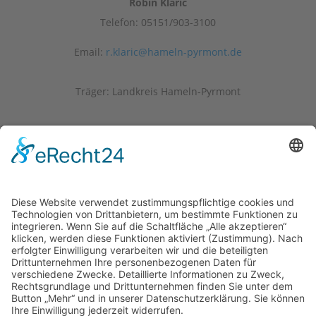
Robin Klaric
Telefon: 05151/903-3100
Email:
r.klaric@hameln-pyrmont.de
Träger: Landkreis Hameln-Pyrmont