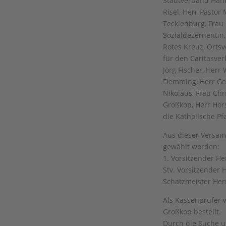
Stadtverband Hann
Risel, Herr Pastor
Tecklenburg, Frau
Sozialdezernentin,
Rotes Kreuz, Orts
für den Caritasve
Jörg Fischer, Her
Flemming, Herr Geo
Nikolaus, Frau Chr
Großkop, Herr Hors
die Katholische P
Aus dieser Versam
gewählt worden:
1. Vorsitzender H
Stv. Vorsitzender 
Schatzmeister Her
Als Kassenprüfer 
Großkop bestellt.
Durch die Suche u