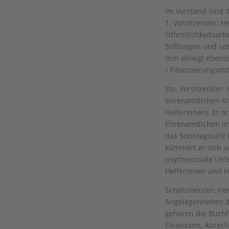
Im Vorstand sind d
1. Vorsitzender: He
Öffentlichkeitsarb
Stiftungen und soz
Ihm obliegt ebens
/ Finanzierungsmit
Stv. Vorsitzender: 
ehrenamtlichen Krä
HelferInnen). Er o
Ehrenamtlichen im
das Sonntagscafè 
kümmert er sich u
psychosoziale Unt
Helferinnen und H
Schatzmeister: Herr
Angelegenheiten d
gehören die Buch
Finanzamt, Abrech