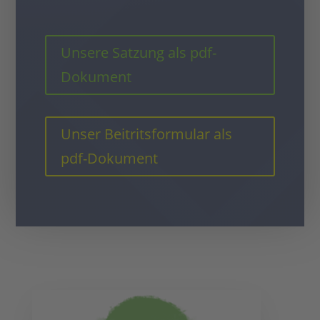
Unsere Satzung als pdf-
Dokument
Unser Beitritsformular als
pdf-Dokument