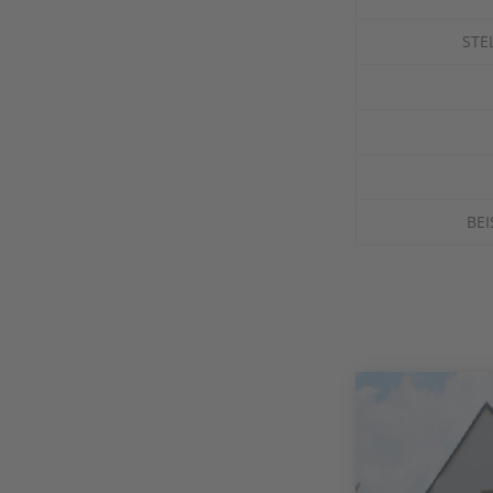
STE
BEI