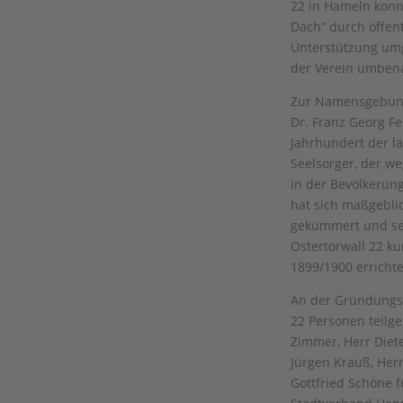
22 in Hameln konnt
Dach“ durch öffent
Unterstützung umg
der Verein umbena
Zur Namensgebun
Dr. Franz Georg F
Jahrhundert der la
Seelsorger, der we
in der Bevölkerung
hat sich maßgebli
gekümmert und se
Ostertorwall 22 k
1899/1900 errichte
An der Gründungs
22 Personen teilg
Zimmer, Herr Diet
Jürgen Krauß, Herr
Gottfried Schöne f