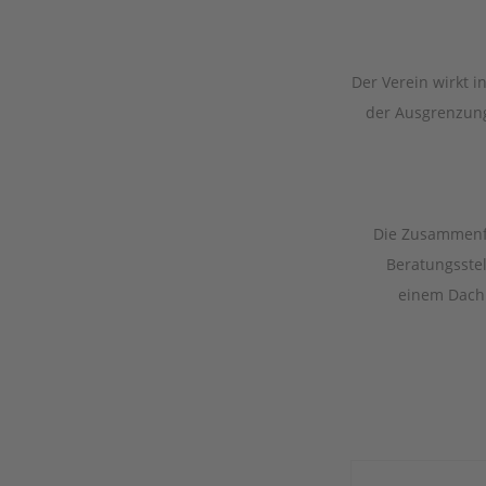
Der Verein wirkt in
der Aus­grenzu
Die Zusammenfü
Beratungsste
einem Dach 