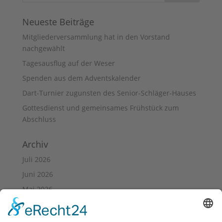
Neueste Beiträge
Mitgliederversammlung hat in den Vorstand
nachgewählt
Tagesausflug auf der Weser
Spenden aus dem Adventskalender
Dart-Turnier zugunsten des Senior-Schläger-Hauses
Gottesdienst und gemeinsames Frühstück zum
Abschluss
Archiv
Juli 2026
Juni 2026
Mai 2026
April 2026
März 2026